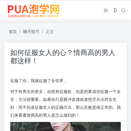
首页
聊天技巧
正文
如何征服女人的心？情商高的男人
都这样！
征服了你，我就征服了全世界。
对于有男生的美女，自然有征服欲，但是想要成功征服一个女
生，方法很重要。如果你只是横冲直撞或者想尽办法对女生
好，而不知道征服女人的正确方法，那么失败是很正常的。我
们来看看情商高的男人是怎么做到的！