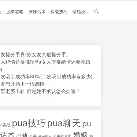
巧
脱单攻略
撩妹话术
实战技巧
情感挽回
女友提分手真假(女友突然提分手)
男人绝情还要挽留吗(女人非常绝情还要挽留
)
二次吸引成功率80%(二次吸引成功率有多少)
女友想开始下一段感情
怀疑老婆出轨 但是她不承认怎么办呢？
pua技巧
pua聊天
pu
ua实战
a话术
婚姻
出轨
婚
分手
分手的原因
分手挽回