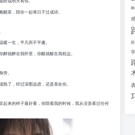
我都能听成明天有你。
姻
从此柴米油盐酱醋茶，陪你一起将日子过成诗。
。
温暖一生，平凡而不平庸。
搭
成温柔，你醉就醉在我怀里，你醒就醒在我枕边。
中央，是你的身旁。
了你，现在成熟了，经过深图远虑，还是喜欢你。
笑起来的样子最好看，你陪着我的时候，我从没羡慕过任何