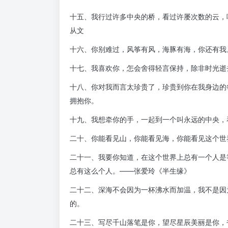
十五、我行过许多中央的桥，看过许屡次数的云，
从文
十六、你别难过，风筝有风，海豚有海，你还有我
十七、我喜欢你，怎会舍得轻言保持，除非时光逝
十八、你对我而言太珍贵了，珍贵到你在我身边的
拥抱你。
十九、我想牵你的手，一起到一个叫永远的中央，
二十、你能看见山，你能看见海，你能看见这个世
二十一、我要你知道，在这个世界上总有一个人是
总有这么个人。——张爱玲《半生缘》
二十二、深海不会因为一杯沸水而加温，我不是因
的。
二十三、写尽千山落笔是你，望尽星辰美丽是你，