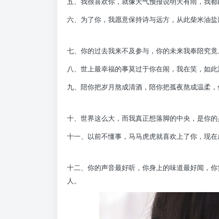
五、我很喜欢你，就像天气预报说明天有雨，
六、为了你，我愿意保持诗与远方，
七、你的过去我来不及参与，你的未来我奉陪究竟
八、世上最幸福的事莫过于你在闹，我在笑，如此
九、陪你把岁月熬成清酒，陪你把孤夜熬
十、世界这么大，而我真正想落脚的
十一、以前不懂事，马马虎虎就喜欢上
十二、你的声音最好听，你身上的味道最好闻，你
人。