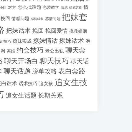
怎么找话题
情
恋爱教学
对方
挽回
情感
情感咨询
把妹套
感挽回
情感问题
感情问题
感情破裂
路
把妹话术
挽回
挽回爱情
挽救婚姻
撩妹情话
撩妹话术
泡
撩妹实战
讪技巧
约会技巧
聊天套
学网
老公出轨
离婚
聊天技巧
路
聊天开场白
聊天话
聊天话题
表白套路
术
脱单攻略
追女生技
表白话术
追女孩
话术技巧
巧
追女生话题
长期关系