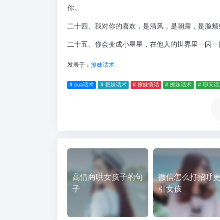
你。
二十四、我对你的喜欢，是清风，是朝露，是脸颊
二十五、你会变成小星星，在他人的世界里一闪一
发表于：
撩妹话术
# pua话术
# 把妹话术
# 撩妹情话
# 撩妹话术
# 聊天话
高情商哄女孩子的句
微信怎么打招呼
子
引女孩