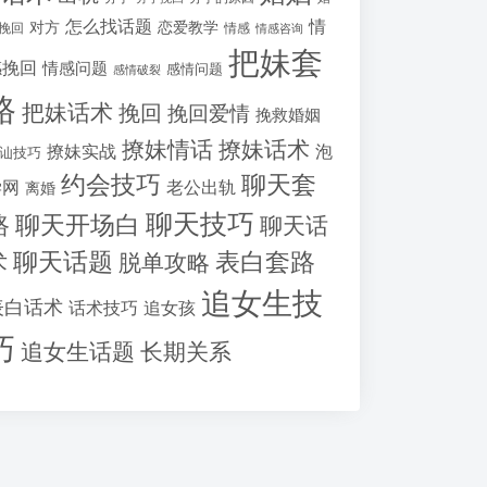
怎么找话题
情
恋爱教学
对方
挽回
情感
情感咨询
把妹套
感挽回
情感问题
感情问题
感情破裂
路
把妹话术
挽回
挽回爱情
挽救婚姻
撩妹情话
撩妹话术
泡
撩妹实战
讪技巧
约会技巧
聊天套
学网
老公出轨
离婚
聊天技巧
路
聊天开场白
聊天话
聊天话题
表白套路
术
脱单攻略
追女生技
表白话术
追女孩
话术技巧
巧
追女生话题
长期关系