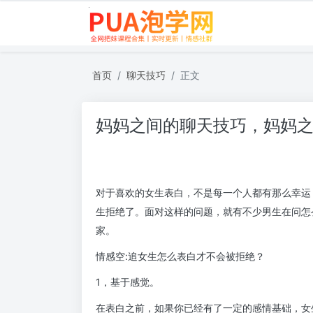
首页
聊天技巧
正文
妈妈之间的聊天技巧，妈妈
对于喜欢的女生表白，不是每一个人都有那么幸运
生拒绝了。面对这样的问题，就有不少男生在问怎
家。
情感空:追女生怎么表白才不会被拒绝？
1，基于感觉。
在表白之前，如果你已经有了一定的感情基础，女