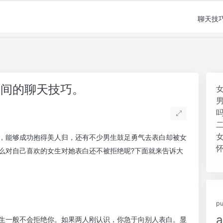
聊天技
之间的聊天技巧。
吗
，能够成功抱得美人归，还有不少男生鼓足勇气去表白却被女
么对自己喜欢的女生对她表白还不被拒绝呢?下面就来告诉大
p
生一般不会拒绝你。如果两人刚认识，你急于向别人表白。显