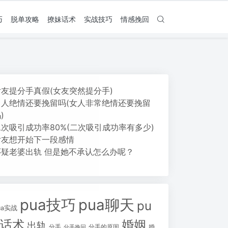
巧
脱单攻略
撩妹话术
实战技巧
情感挽回
女友提分手真假(女友突然提分手)
男人绝情还要挽留吗(女人非常绝情还要挽留
)
二次吸引成功率80%(二次吸引成功率有多少)
女友想开始下一段感情
怀疑老婆出轨 但是她不承认怎么办呢？
pua技巧
pua聊天
pu
ua实战
a话术
婚姻
出轨
婚
分手
分手的原因
分手挽回