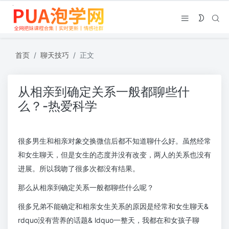
首页
聊天技巧
正文
从相亲到确定关系一般都聊些什
么？-热爱科学
很多男生和相亲对象交换微信后都不知道聊什么好。虽然经常
和女生聊天，但是女生的态度并没有改变，两人的关系也没有
进展。所以我吻了很多次都没有结果。
那么从相亲到确定关系一般都聊些什么呢？
很多兄弟不能确定和相亲女生关系的原因是经常和女生聊天&
rdquo没有营养的话题& ldquo一整天，我都在和女孩子聊