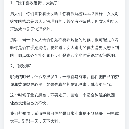
1、“我不喜欢逛街，太累了”
男人们，你们喜欢看美女吗？你喜欢玩游戏吗？同样，女人对
购物的执念是男人无法理解的，甚至有些反感，但女人和男人
玩游戏也是无法理解的。
所以，当一个女人告诉你她不喜欢购物的时候，很可能是在考
验你是否在乎她购物。要知道，女人逛街的体力是男人想不到
的，做点家务可能会累死，但是逛八个小时是绝对没问题的。
2、“我没事”
吵架的时候，什么都没发生，一般都是有事。他们把自己的委
屈和委屈憋在心里。如果你真的相信她没事，她会更生气。
这个时候尽量安慰她，不要走开。营造一个适合沟通的氛围，
让她发泄自己的不快。
我们都知道，感情中最可怕的是日常小事得不到解决，积累成
大事。到那一天，天下大乱。