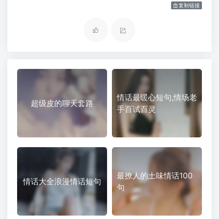
复制链接
情话最暖心短句,情场老
超级皮的聊天套路
手百试百灵
最撩人的土味情话100
情话大全浪漫情话短句
句