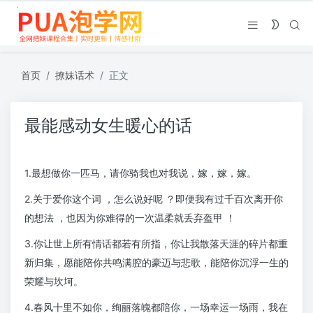
首页
撩妹话术
正文
最能感动女生暖心的话
1.最想做你一匹马，请你骑我也对我说，嫁，嫁，嫁。
2.关于爱你这个词 ，怎么说好呢 ？即便我有过千百次离开你
的想法 ，也因为你难得的一次温柔就丢弃盔甲 ！
3.你让世上所有情话都若有所指，你让我散落天涯的碎片都重
新归集，愿能陪你共鸣满腔的豪迈与悲歌，能陪你沉浮一生的
荣耀与坎坷。
4.春风十里不如你，绚丽落魄都陪你，一场幸运一场雨，我在