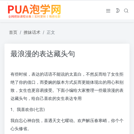
首页
撩妹话术
正文
最浪漫的表达藏头句
有些时候，表达的话语不能说的太直白，不然反而给了女生拒
绝了你的借口，而委婉的版本方式反而更能体现出的用心和别
致，女生也更容易接受。下面小编给大家整理一些最浪漫的表
达藏头句，给自己喜欢的女生表达专用
1、我喜欢你(七言)
我自忘心神自悦，喜遇天文七曜动。欢声解压春寒峭，你个个
心头修省。