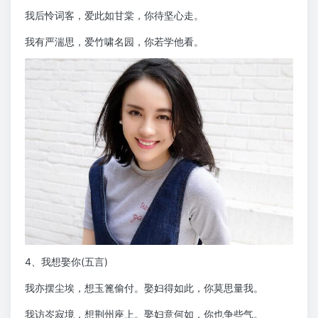
我后怜词客，爱此如甘棠，你待坚心走。
我有严湍思，爱竹啸名园，你若学他看。
4、我想娶你(五言)
我亦摆尘埃，想玉篦偷付。娶妇得如此，你莫思量我。
我访岑寂境，想荆州座上。娶妇意何如，你也争些气。