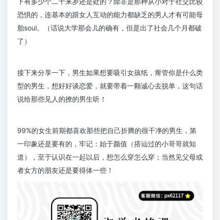
下有多少个二十来岁还是处的？除非是那种从小对于社交比较
恐惧的，连基本的跟女人互动的能力都缺乏的男人才有可能母
胎soul。（话说大学那会儿的确有，但是出了社会几个月都破
了）
接下来分享一下，男生如果想要吸引女孩纸，甭管你是什么类
型的男生，想好好谈恋爱，就要带着一颗诚心去脱单，这句话
说给那些见人的撩的男生听！
99%的女生前期都喜欢那些把自己折腾的很干净的男生，第
一印象还是要有的，牢记：始于颜值（搭讪过的小哥哥就知
道），至于认识在一起以后，想怎么穿怎么穿；当然见父母或
者女方的朋友还是要得体一些！