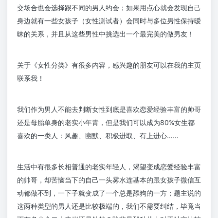
交场合也会选择跟不同的男人约会；如果用点心就会发现自己
身边就有一些女孩子（女性测试者）会同时与多位男性保持暧
昧的关系，并且从这些男性中挑选出一个最完美的做男友！
关于《女性分类》有很多内容，感兴趣的朋友可以在我的主页
联系我！
我们作为男人不能去判断女性到底是喜欢恋爱经验丰富的帅哥
还是母胎单身的老实小年青，但是我们可以成为80%女生都
喜欢的一类人：风趣、幽默、积极进取、有上进心……
生活中有很多长相普通的老实年轻人，渴望变成恋爱经验丰富
的帅哥，却苦恼当下的自己一头雾水连基本的跟女孩子微信互
动都做不到，一下子就变成了一个总是舔狗的一方；题主说的
这两种类型的男人还是比较极端的，我们不需要纠结，毕竟当