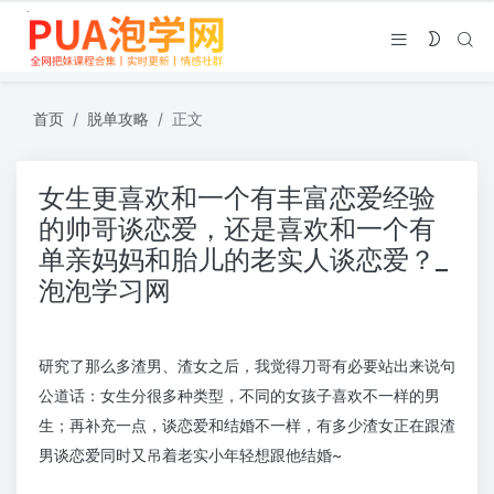
首页
脱单攻略
正文
女生更喜欢和一个有丰富恋爱经验
的帅哥谈恋爱，还是喜欢和一个有
单亲妈妈和胎儿的老实人谈恋爱？_
泡泡学习网
研究了那么多渣男、渣女之后，我觉得刀哥有必要站出来说句
公道话：女生分很多种类型，不同的女孩子喜欢不一样的男
生；再补充一点，谈恋爱和结婚不一样，有多少渣女正在跟渣
男谈恋爱同时又吊着老实小年轻想跟他结婚~