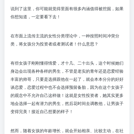
说到了这里，你可能就觉得里面有很多内涵值得被挖掘，如果
你想知道，一定要看下去！
在市面上流传主流的女性分类理论中，一种按照时间冲突分
类，将女孩分为投资者或者测试者！什么意思？
有些女孩子刚刚懂得情爱，才十几、二十出头，这个时候她们
身边会出现各种各样的男生，不管是老实的青年还是恋爱经验
丰富的帅哥，只要是选择跟他在一起了，就会本本分分的好好
谈恋爱，恋爱过程中也不会选择预留备胎，因为在这个女孩子
的观念中不允许自己这样做！这就是女性投资者，她其实更多
地会选择一起有潜力的男生，然后花时间去调教他，让男孩子
变得完美！接近自己想要的样子！
然而，随着女孩的年龄增长，就会开始相亲、比较主动，在社