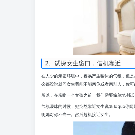
2、试探女生窗口，借机靠近
在人少的亲密环境中，容易产生暧昧的气氛，但是
么都没说就问女生我能不能亲你或者亲别人，你可
所以，在亲吻一个女孩之前，我们需要简单地测试
气氛暧昧的时候，她突然靠近女生说:& ldquo
明她对你不专一。然后趁机接近女生。