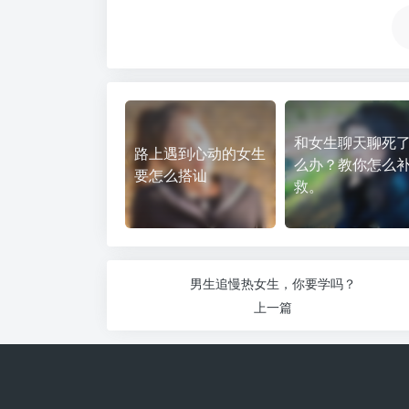
和女生聊天聊死
路上遇到心动的女生
么办？教你怎么
要怎么搭讪
救。
男生追慢热女生，你要学吗？
上一篇