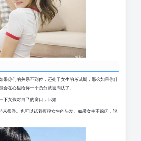
如果你们的关系不到位，还处于女生的考试期，那么如果你什
能会在心里给你一个负分就被淘汰了。
一下女孩对自己的窗口，比如:
你闻起来很香。也可以试着摸摸女生的头发。如果女生不躲闪，说