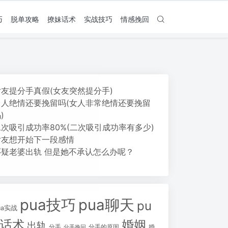
巧
脱单攻略
撩妹话术
实战技巧
情感挽回
女友提分手真假(女友突然提分手)
男人绝情还要挽留吗(女人非常绝情还要挽留
)
二次吸引成功率80%(二次吸引成功率有多少)
女友想开始下一段感情
怀疑老婆出轨 但是她不承认怎么办呢？
pua技巧
pua聊天
pu
ua实战
a话术
婚姻
出轨
婚
分手
分手的原因
分手挽回