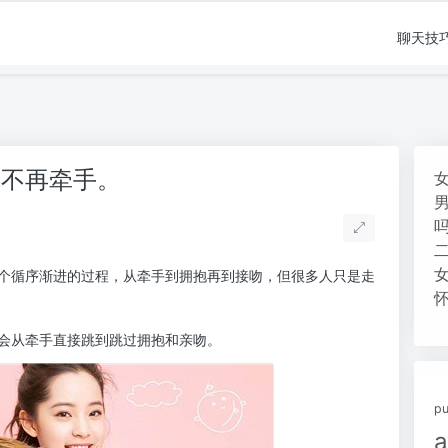
聊天技
象不再牵手。
吗
个循序渐进的过程，从牵手到拥抱再到接吻，但很多人只是走
会从牵手直接跳到跳过拥抱和亲吻。
p