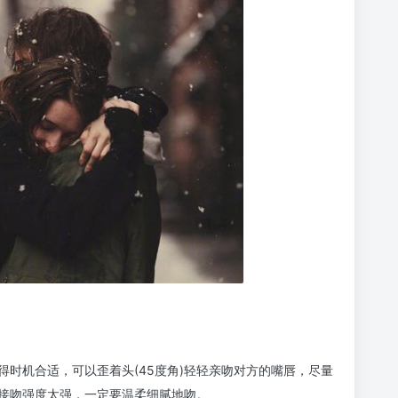
时机合适，可以歪着头(45度角)轻轻亲吻对方的嘴唇，尽量
接吻强度太强，一定要温柔细腻地吻。