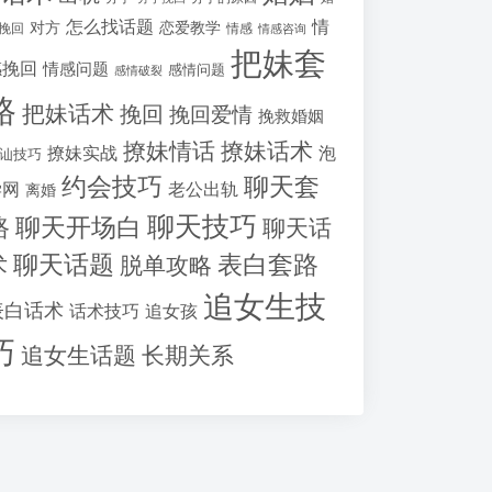
怎么找话题
情
恋爱教学
对方
挽回
情感
情感咨询
把妹套
感挽回
情感问题
感情问题
感情破裂
路
把妹话术
挽回
挽回爱情
挽救婚姻
撩妹情话
撩妹话术
泡
撩妹实战
讪技巧
约会技巧
聊天套
学网
老公出轨
离婚
聊天技巧
路
聊天开场白
聊天话
聊天话题
表白套路
术
脱单攻略
追女生技
表白话术
追女孩
话术技巧
巧
追女生话题
长期关系