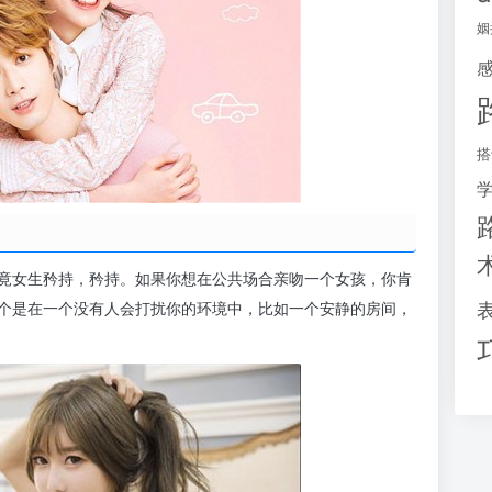
姻
搭
竟女生矜持，矜持。如果你想在公共场合亲吻一个女孩，你肯
个是在一个没有人会打扰你的环境中，比如一个安静的房间，