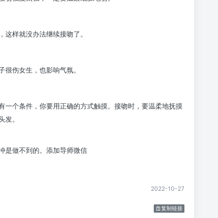
，这样就没办法继续接吻了。
子很伤女生，也影响气氛。
有一个条件，你要用正确的方式触摸。接吻时，要温柔地抚摸
头发。
冲是做不到的。添加导师微信
2022-10-27
复制链接