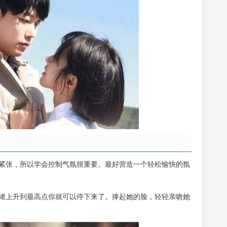
紧张，所以学会控制气氛很重要。最好营造一个轻松愉快的氛
绪上升到最高点你就可以停下来了。捧起她的脸，轻轻亲吻她