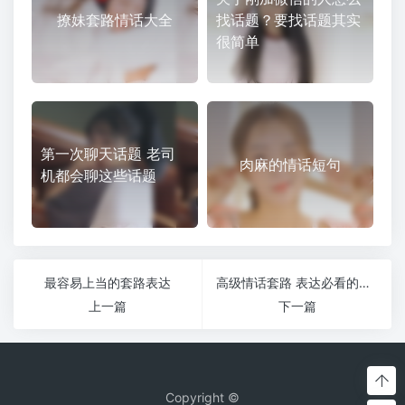
撩妹套路情话大全
找话题？要找话题其实
很简单
第一次聊天话题 老司
肉麻的情话短句
机都会聊这些话题
最容易上当的套路表达
高级情话套路 表达必看的套路情话
上一篇
下一篇
Copyright ©