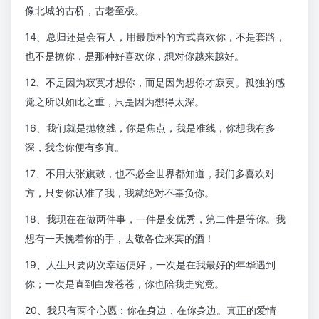
像北城的古桥，古老至极。
14、总归还是会有人，用最质朴的方式喜欢你，不是套路，
也不是撩你，是那种好喜欢你，想对你越来越好。
12、不是因为寂寞才想你，而是因为想你才寂寞。孤独的感
觉之所以如此之重，只是因为想得太深。
16、我们就是抛物线，你是焦点，我是准线，你想我有多
深，我念你便有多真。
17、不用大张旗鼓，也不必全世界都知道，我们多喜欢对
方，只要你认准了我，我就绝对不辜负你。
18、我现在在做两件事，一件是变优秀，第二件是等你。我
想有一天挽着你的手，去敬各位来宾的酒！
19、人生只要两次幸运便好，一次是在我最好的年华遇到
你；一次是直到白发苍苍，你也陪我走究竟。
20、我只有两个心愿：你在身边，在你身边。真正的爱情