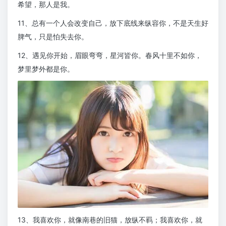
希望，那人是我。
11、总有一个人会改变自己，放下底线来纵容你，不是天生好
脾气，只是怕失去你。
12、遇见你开始，眉眼弯弯，星河皆你。春风十里不如你，
梦里梦外都是你。
13、我喜欢你，就像南巷的旧猫，放纵不羁；我喜欢你，就