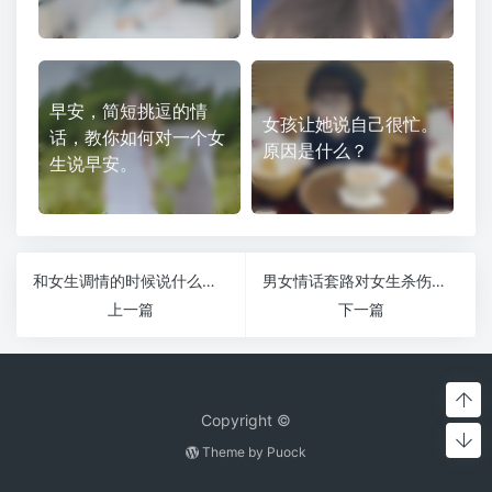
早安，简短挑逗的情
女孩让她说自己很忙。
话，教你如何对一个女
原因是什么？
生说早安。
和女生调情的时候说什么？教你怎么调戏喜欢的女生。
男女情话套路对女生杀伤力极大。
上一篇
下一篇
Copyright ©
Theme by
Puock