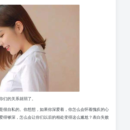
你们的关系就弱了。
是很自私的。你想想，如果你深爱着，你怎么会怀着愧疚的心
爱得够深，怎么会让你们以后的相处变得这么尴尬？表白失败