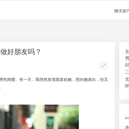
聊天技
能做好朋友吗？
吗
男性闺蜜。有一天，我突然发现我喜欢她，想向她表白，但又
。
p