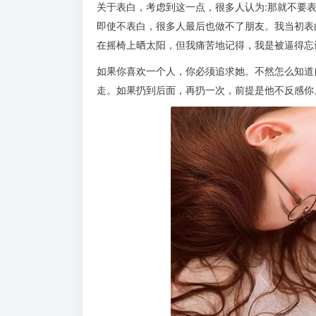
关于表白，考虑到这一点，很多人认为:那就不要
即使不表白，很多人最后也做不了朋友。我当初表
在摇椅上晒太阳，但我痛苦地记得，我是被逼得忘
如果你喜欢一个人，你必须追求她。不然怎么知道
走。如果扔到后面，再扔一次，前提是他不反感你