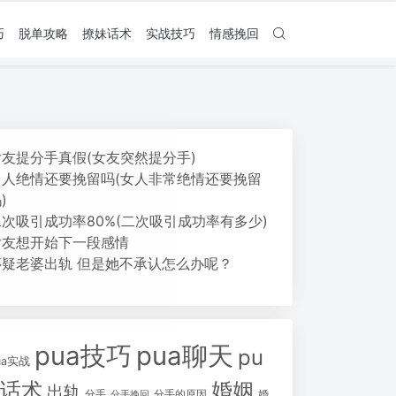
巧
脱单攻略
撩妹话术
实战技巧
情感挽回
女友提分手真假(女友突然提分手)
男人绝情还要挽留吗(女人非常绝情还要挽留
)
二次吸引成功率80%(二次吸引成功率有多少)
女友想开始下一段感情
怀疑老婆出轨 但是她不承认怎么办呢？
pua技巧
pua聊天
pu
ua实战
a话术
婚姻
出轨
婚
分手
分手的原因
分手挽回