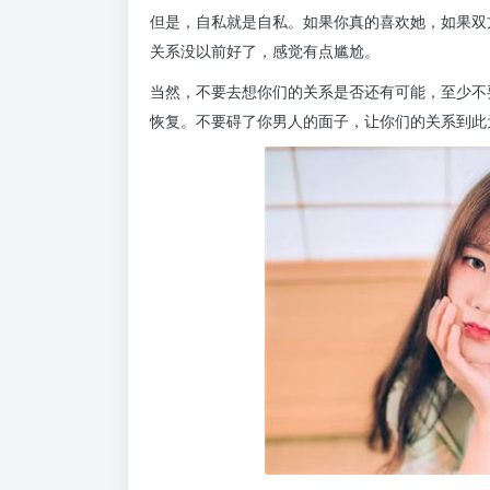
但是，自私就是自私。如果你真的喜欢她，如果双
关系没以前好了，感觉有点尴尬。
当然，不要去想你们的关系是否还有可能，至少不
恢复。不要碍了你男人的面子，让你们的关系到此