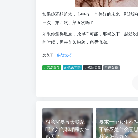
如果你还想追求，心中有一个美好的未来，那就继
三次、第四次、第五次吗？
如果你觉得尴尬，觉得不可能，那就放下，趁还没
的时候，再去苦苦抱怨，痛哭流涕。
发表于：
实战技巧
# 恋爱教学
# 把妹套路
# 撩妹实战
# 追女孩
相亲需要每天联系
要求一个女生不
吗？如何和相亲女生
不答应是什么意
聊天？
我该怎么办？