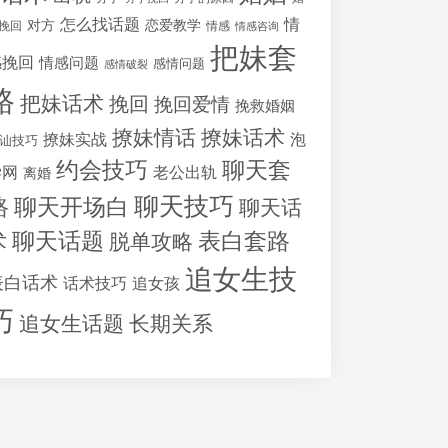
怎么找话题
情
恋爱教学
对方
挽回
情感
情感咨询
把妹套
感挽回
情感问题
感情问题
感情破裂
路
把妹话术
挽回
挽回爱情
挽救婚姻
撩妹情话
撩妹话术
泡
撩妹实战
讪技巧
约会技巧
聊天套
学网
老公出轨
离婚
聊天技巧
路
聊天开场白
聊天话
聊天话题
表白套路
术
脱单攻略
追女生技
表白话术
追女孩
话术技巧
巧
追女生话题
长期关系