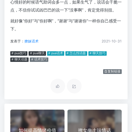
心情好的时候语气助词会多一点，如果生气了，说话会干脆一
点，不信你试试凶巴巴的说一下“没事啊”，肯定觉得别扭。
就好像“你好”与“你好啊”，“谢谢”与“谢谢你”一样你自己感受一
下。
发表于：
撩妹话术
2021-10-31
# pua技巧
# pua聊天
# pua话术
# 怎么找话题
# 聊天技巧
# 聊天话题
# 话术技巧
复制链接
如何提高情绪价值
撩女生土味情话