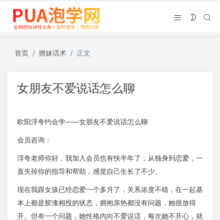
首页
撩妹话术
正文
女朋友不爱说话怎么聊
欧阳浮夸约会学——女朋友不爱说话怎么聊
会员咨询：
浮夸老师你好，我加入会员也有快半年了，从独身到恋爱，一
直失掉你的指导和帮助，感觉自己生长了不少。
现在我跟女孩已经恋爱一个多月了，关系浓度不错，在一起基
本上都是胶漆相投的状态，拥抱亲热都没有问题，她很放得
开。但有一个问题，她性格内向不爱说话，每次她不开心，就