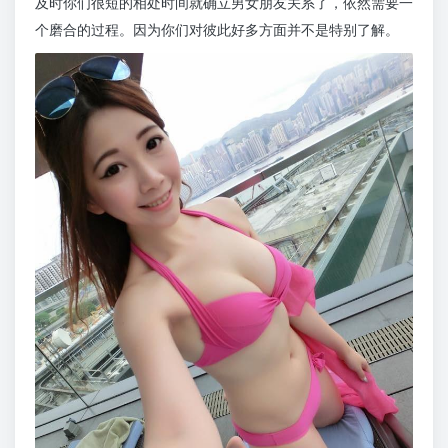
及时你们很短的相处时间就确立男女朋友关系了，依然需要一
个磨合的过程。因为你们对彼此好多方面并不是特别了解。