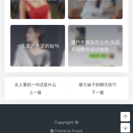
邀约失败后怎么办,实战
一生爱的承诺的短句
案例教你成功挽救
女人要的一句话是什么
吸引妹子的聊天技巧
上一篇
下一篇
Copyright ©
Theme by
Puock