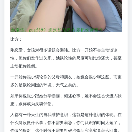
比方：
刚恋爱，女孩对很多话题会避讳。比方一开始不会主动谈论
性，但你们发作过关系，她谈论性的尺度可能比你还大，甚至
主动把你推倒。
一开始你很少谈论你的父母和朋友，她也会很少聊这些。而更
多的是谈论周围的环境，天气之类的。
如果你也很少跟她分享懊恼，倾述心事，她不会这么快进入状
态，跟你成为灵魂伴侣。
人都有一种天生的自我维护意识，这就是这种意识的体现。在
什么阶段做什么事，你不需要着急，你们认识的时间太短了，
你做的很对，这个时候不需要打破沙锅问究竟究竟怎么回事。