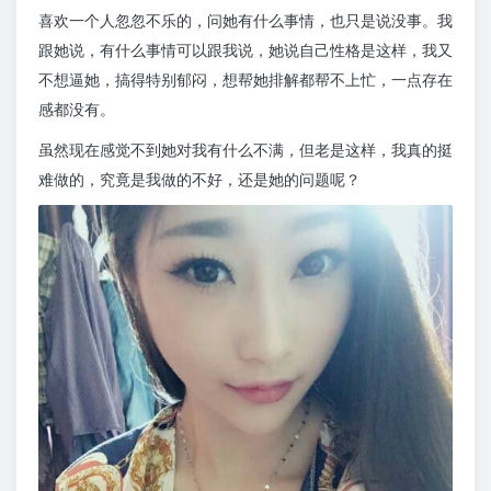
喜欢一个人忽忽不乐的，问她有什么事情，也只是说没事。我
跟她说，有什么事情可以跟我说，她说自己性格是这样，我又
不想逼她，搞得特别郁闷，想帮她排解都帮不上忙，一点存在
感都没有。
虽然现在感觉不到她对我有什么不满，但老是这样，我真的挺
难做的，究竟是我做的不好，还是她的问题呢？