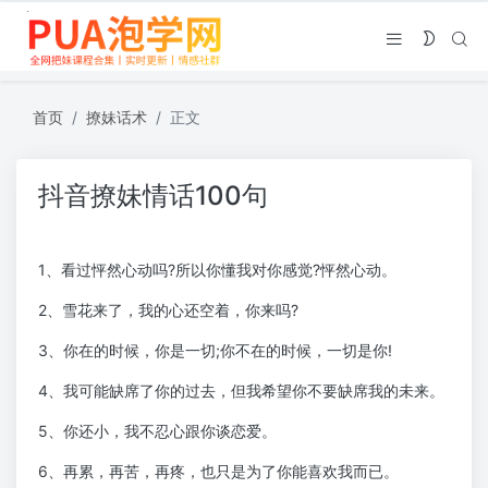
首页
撩妹话术
正文
抖音撩妹情话100句
1、看过怦然心动吗?所以你懂我对你感觉?怦然心动。
2、雪花来了，我的心还空着，你来吗?
3、你在的时候，你是一切;你不在的时候，一切是你!
4、我可能缺席了你的过去，但我希望你不要缺席我的未来。
5、你还小，我不忍心跟你谈恋爱。
6、再累，再苦，再疼，也只是为了你能喜欢我而已。