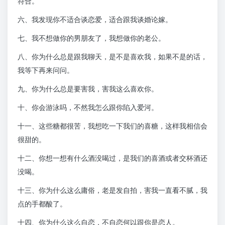
符合。
六、我发现你不适合谈恋爱，适合跟我谈婚论嫁。
七、我不想做你的男朋友了，我想做你的老公。
八、你为什么总是跟我聊天，是不是喜欢我，如果不是的话，
我等下再来问问。
九、你为什么总是要害我，害我这么喜欢你。
十、你会游泳吗，不然我怎么跟你陷入爱河。
十一、这些糖都很苦，我想吃一下我们的喜糖，这样我相信会
很甜的。
十二、你想一想有什么酒没喝过，是我们的喜酒或者交杯酒还
没喝。
十三、你为什么这么庸俗，老是发自拍，害我一直看不腻，我
点的手都酸了。
十四、你为什么这么自恋，不自恋何以跟你是恋人。