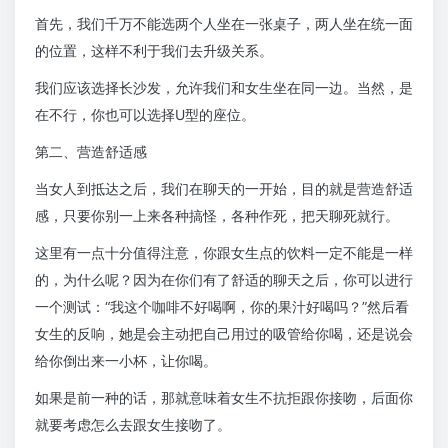
首先，我们千万不能选两个人坐在一张桌子，两人坐在统一面
的位置，这样不利于我们去升级关系。
我们应该选择长沙发，允许我们和女生坐在同一边。当然，是
在不行，你也可以选择U型的座位。
第二、营造舒适感
当女人到抵达之后，我们在聊天的一开始，目的就是营造舒适
感，只要你别一上来各种搞怪，各种作死，把天聊死就行。
这里有一点十分值得注意，你跟女生点的饮料一定不能是一样
的，为什么呢？因为在你们有了舒适的聊天之后，你可以进行
一个测试：“我这个咖啡不好喝啊，你的果汁好喝吗？”然后看
女生的反响，她是会主动把自己用过的吸管给你喝，还是说会
给你倒出来一小杯，让你喝。
如果是前一种的话，那就意味着女生不抗拒跟你接吻，后面你
就要考虑怎么去跟女生接吻了。