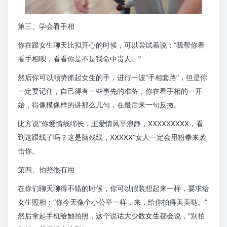
第三、学会看手相
你在跟女生聊天比拟开心的时候，可以尝试着说：“我帮你看
看手相呗，看看你是不是我命中贵人。”
然后你可以顺势抓起女生的手，进行一波“手相套路”，但是你
一定要记住，自己得有一些事先的准备，你在看手相的一开
始，得像模像样的讲那么几句，在最后来一句反撇。
比方说“你爱情线绵长，主爱情风平浪静，XXXXXXXXX，看
到这跟线了吗？这是脑残线，XXXXX”女人一定会用粉拳来袭
击你。
第四、拍照很有用
在你们聊天聊得不错的时候，你可以假装想起来一样，要求给
女生照相：“你今天像个小公举一样，来，给你拍得美美哒。”
然后拿起手机给她拍照，这个说话大少数女生都会说，“别拍