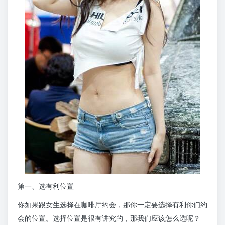
第一、选有利位置
你如果跟女生选择在咖啡厅约会，那你一定要选择有利你们约
会的位置。选择位置是很有讲究的，那我们应该怎么选呢？