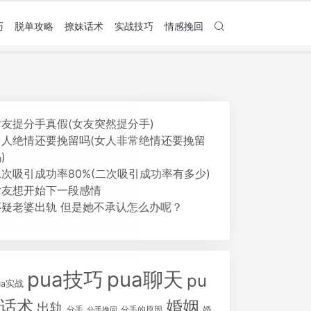
巧
脱单攻略
撩妹话术
实战技巧
情感挽回
女友提分手真假(女友突然提分手)
男人绝情还要挽留吗(女人非常绝情还要挽留
)
二次吸引成功率80%(二次吸引成功率有多少)
女友想开始下一段感情
怀疑老婆出轨 但是她不承认怎么办呢？
pua技巧
pua聊天
pu
ua实战
a话术
婚姻
出轨
婚
分手
分手的原因
分手挽回