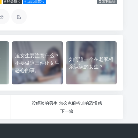
巧
# 约会技巧
# 追女生技巧
复制链接
追女生要注意什么？
情
如何追一个在老家相
不要做这三件让女生
亲认识的女生？
恶心的事。
没经验的男生 怎么克服搭讪的恐惧感
下一篇