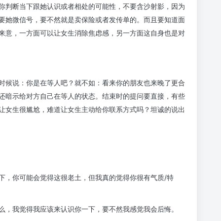
判断当下跟她认识或者相处的可能性，不要含沙射影，因为
要她微信号，要不然就是卖保险或者发传单的。而且要知道面
来意，一方面可以让女生消除焦虑感，另一方面这自身也是对
候说：你是在等人吧？就不如：看来你的朋友也来晚了更合
还暗示给对方自己在等人的状态。结束时的提问要直接，有些
让女生很尴尬，难道让女生主动给你联系方式吗？坦诚的说出
，你可能会觉得这很老土，但我真的觉得你很有气质/特
，我觉得我应该来认识你一下，要不然我感觉我会后悔。