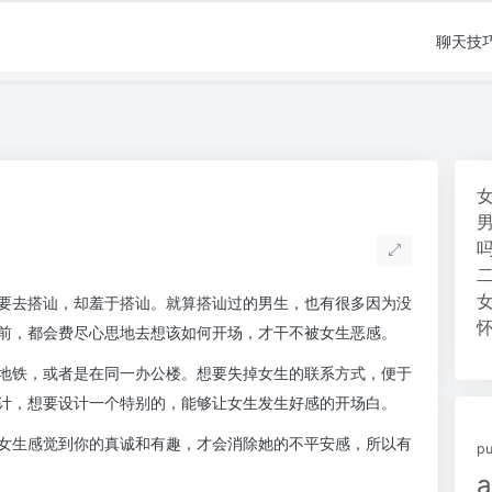
聊天技
吗
去搭讪，却羞于搭讪。就算搭讪过的男生，也有很多因为没
前，都会费尽心思地去想该如何开场，才干不被女生恶感。
铁，或者是在同一办公楼。想要失掉女生的联系方式，便于
计，想要设计一个特别的，能够让女生发生好感的开场白。
生感觉到你的真诚和有趣，才会消除她的不平安感，所以有
p