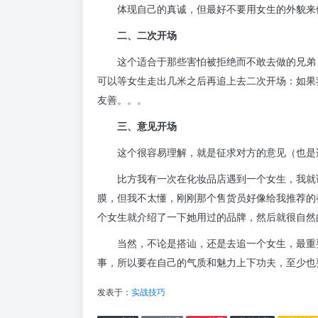
体现自己的真诚，但最好不要用女生的外貌来做
二、二次开场
这个适合于那些害怕被拒绝而不敢去做的兄弟，
可以等女生走出几米之后再追上去二次开场：如果
友善。。。
三、意见开场
这个很容易理解，就是征求对方的意见（也是
比方我有一次在化妆品店遇到一个女生，我就说
膜，但我不太懂，刚刚那个售货员好像给我推荐的
个女生就介绍了一下她用过的品牌，然后就很自然
当然，不论是搭讪，还是去追一个女生，最重要
事，所以要在自己的气质和魅力上下功夫，至少也
发表于：
实战技巧