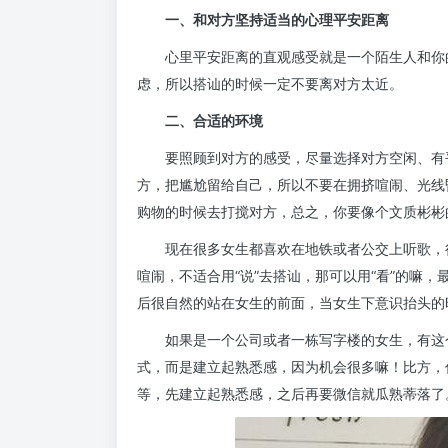
一、和对方坚持适当的心理平安距离
心里平安距离的直观感受就是一个陌生人和你的
虑，所以搭讪的时候一定不要离对方太近。
二、合适的环境
要照顾到对方的感受，尽量选择对方空闲、有平
方，把尴尬留给自己，所以不要在拥挤喧闹、光线
购物的时候去打搅对方，总之，你要像个文质彬彬
现在很多女生都喜欢在地铁或者公交上听歌，很
喧闹，不适合用“说”去搭讪，那可以用“看”的嘛
后很自然的站在女生的前面，当女生下意识抬头的
如果是一个公司或者一栋写字楼的女生，有这个
式，而是建立起熟悉感，因为机会很多嘛！比方，你
等，先建立起熟悉感，之后再要微信就瓜熟蒂落了