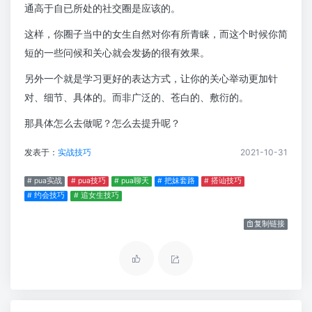
通高于自已所处的社交圈是应该的。
这样，你圈子当中的女生自然对你有所青睐，而这个时候你简
短的一些问候和关心就会发扬的很有效果。
另外一个就是学习更好的表达方式，让你的关心举动更加针
对、细节、具体的。而非广泛的、苍白的、敷衍的。
那具体怎么去做呢？怎么去提升呢？
发表于：
实战技巧
2021-10-31
# pua实战
# pua技巧
# pua聊天
# 把妹套路
# 搭讪技巧
# 约会技巧
# 追女生技巧
复制链接