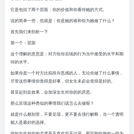
它是包括了两个层面：你的价值和你看待她的方式。
说的简单一些，也就是：你是她的谁和你为她做了什么？
首先我们来剖析一下
第一个：层面
这个理解的意思是：对方给你后续的行为当中接受的水平和期
待的水平。
如果你是一个对方比拟排斥恶感的人，无论你做了什么事情，
尽管这些事情你觉得是好事，但女生未必会觉得是好的。
甚至起到反效果，会加深女生对你的的厌恶。
那么呈现这种类似的事情我们该怎么去做呢？
就是什么都别管，不要呈现，更不要去强行解释，当一个透明
能人是最好的选择。
假如女生对你的态度是不喜欢也不讨厌，那可能你做的一些为