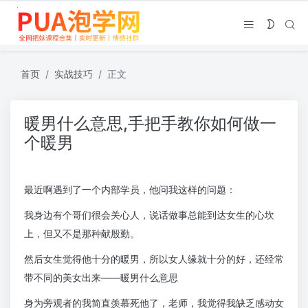
首页
实战技巧
正文
暖男什么意思,手把手教你如何做一
个暖男
最近啊遇到了一个内部学员，他问我这样的问题：
我身边有个哥们很会关心人，说话做事总能到达女生的心坎
上，但又不是那种献殷勤。
然后女生觉得他十分的暖男，所以女人缘就十分的好，还经常
带不同的美女出来——暖男什么意思
身为旁观者的我简直羡慕死他了，老师，我觉得我缺乏感动女