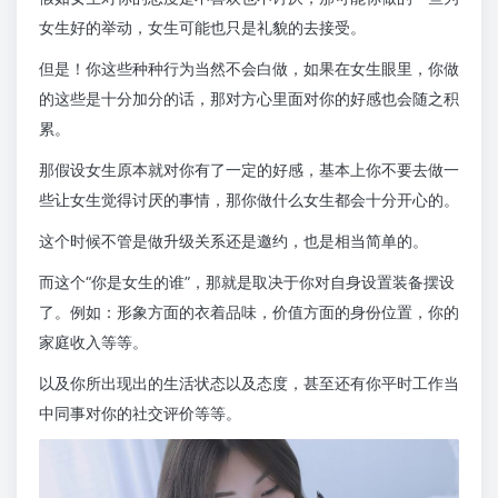
女生好的举动，女生可能也只是礼貌的去接受。
但是！你这些种种行为当然不会白做，如果在女生眼里，你做
的这些是十分加分的话，那对方心里面对你的好感也会随之积
累。
那假设女生原本就对你有了一定的好感，基本上你不要去做一
些让女生觉得讨厌的事情，那你做什么女生都会十分开心的。
这个时候不管是做升级关系还是邀约，也是相当简单的。
而这个“你是女生的谁”，那就是取决于你对自身设置装备摆设
了。例如：形象方面的衣着品味，价值方面的身份位置，你的
家庭收入等等。
以及你所出现出的生活状态以及态度，甚至还有你平时工作当
中同事对你的社交评价等等。