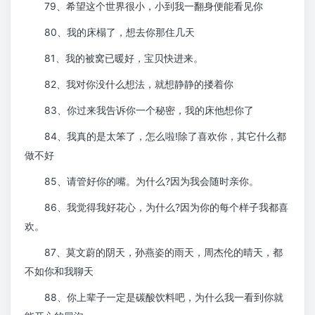
79、希望这个世界很小，小到我一翻身便能看见你
80、我的床榻了，想去你那住几天
81、我的被窝已暖好，宝贝快进来。
82、我对你没什么想法，就想静静的搂着你
83、你过来我告诉你一个秘密，我的床他想你了
84、我真的是太笨了，怎么啦!除了喜欢你，其它什么都
做不好
85、请管好你的嘴。为什么?因为我会随时亲你。
86、我觉得我好花心，为什么?因为你的每个样子我都喜
欢。
87、莫文蔚的阴天，孙燕姿的雨天，周杰伦的晴天，都
不如你和我聊天
88、你上辈子一定是碳酸饮料吧，为什么我一看到你就