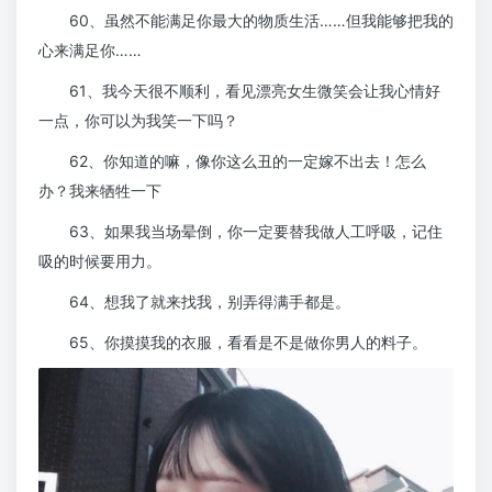
60、虽然不能满足你最大的物质生活……但我能够把我的
心来满足你……
61、我今天很不顺利，看见漂亮女生微笑会让我心情好
一点，你可以为我笑一下吗？
62、你知道的嘛，像你这么丑的一定嫁不出去！怎么
办？我来牺牲一下
63、如果我当场晕倒，你一定要替我做人工呼吸，记住
吸的时候要用力。
64、想我了就来找我，别弄得满手都是。
65、你摸摸我的衣服，看看是不是做你男人的料子。