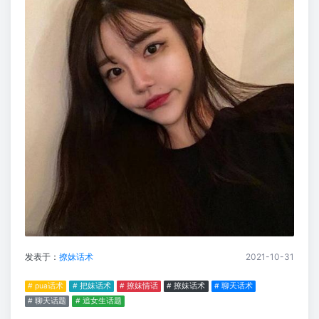
发表于：
撩妹话术
2021-10-31
# pua话术
# 把妹话术
# 撩妹情话
# 撩妹话术
# 聊天话术
# 聊天话题
# 追女生话题