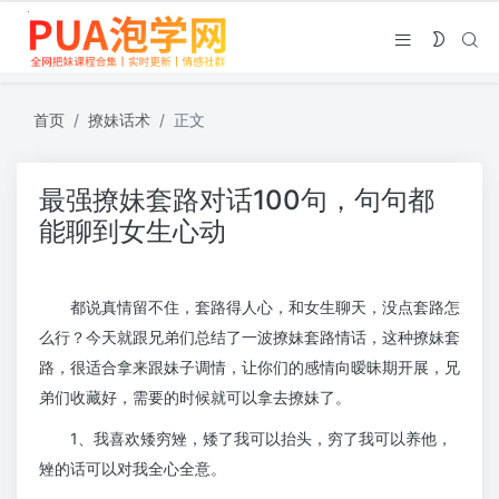
首页
撩妹话术
正文
最强撩妹套路对话100句，句句都
能聊到女生心动
都说真情留不住，套路得人心，和女生聊天，没点套路怎
么行？今天就跟兄弟们总结了一波撩妹套路情话，这种撩妹套
路，很适合拿来跟妹子调情，让你们的感情向暧昧期开展，兄
弟们收藏好，需要的时候就可以拿去撩妹了。
1、我喜欢矮穷矬，矮了我可以抬头，穷了我可以养他，
矬的话可以对我全心全意。