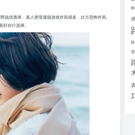
姻
野战优惠券，真人密室逃脱游戏作风很多，比方恐怖作风、
喜好自行选择。
搭