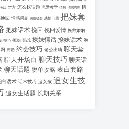
怎么找话题
情
恋爱教学
对方
挽回
情感
情感咨询
把妹套
感挽回
情感问题
感情问题
感情破裂
路
把妹话术
挽回
挽回爱情
挽救婚姻
撩妹情话
撩妹话术
泡
撩妹实战
讪技巧
约会技巧
聊天套
学网
老公出轨
离婚
聊天技巧
路
聊天开场白
聊天话
聊天话题
表白套路
术
脱单攻略
追女生技
表白话术
追女孩
话术技巧
巧
追女生话题
长期关系