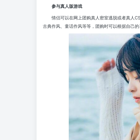
参与真人版游戏
情侣可以在网上团购真人密室逃脱或者真人CS
古典作风、童话作风等等，团购时可以根据自己的