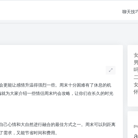
聊天技
吗
更能让感情升温得强烈一些。周末十分困难有了休息的机
编就为大家介绍一些情侣周末约会攻略，让你们在长久的时光
己心情和大自然进行融合的最佳方式之一。周末可以到距离
p
了需求，又能节省时间和费用。