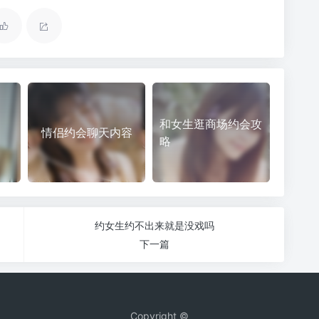
和女生逛商场约会攻
情侣约会聊天内容
略
约女生约不出来就是没戏吗
下一篇
Copyright ©