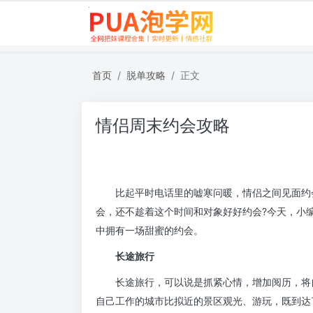
首页
脱单攻略
正文
情侣周末约会攻略
比起平时电话里的嘘寒问暖，情侣之间见面约会
会，还不趁着这个时间和对象好好约会?今天，小
中拥有一场甜蜜的约会。
长途旅行
长途旅行，可以说是抓紧心情，增加阅历，将自
自己工作的城市比拟近的景区观光、游玩，既到达