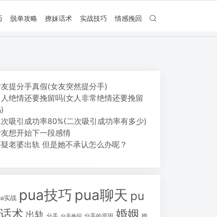
巧
脱单攻略
撩妹话术
实战技巧
情感挽回
女友提分手真假(女友突然提分手)
男人绝情还要挽留吗(女人非常绝情还要挽留
)
二次吸引成功率80%(二次吸引成功率有多少)
女友想开始下一段感情
怀疑老婆出轨 但是她不承认怎么办呢？
pua技巧
pua聊天
pu
ua实战
a话术
婚姻
出轨
婚
分手
分手的原因
分手挽回