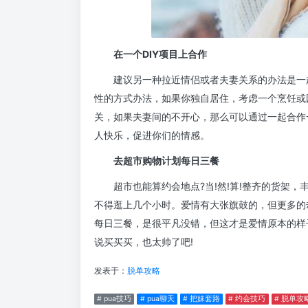
在一个DIY项目上合作
建议另一种拉近情侣或者夫妻关系的办法是一起
性的方式办法，如果你独自居住，考虑一个烹饪或
关，如果夫妻间的不开心，那么可以通过一起合作
人快乐，促进你们的情感。
去超市购物计划每日三餐
超市也能算约会地点?当!然!算!整齐的货架，
不得逛上几个小时。爱情有大张旗鼓的，但更多的
每日三餐，是很平凡没错，但这才是爱情原本的样
说买买买，也太帅了吧!
发表于：
脱单攻略
# pua技巧
# pua聊天
# 把妹套路
# 约会技巧
# 脱单攻